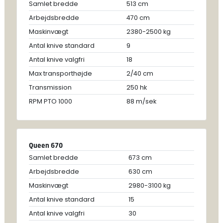
Samlet bredde
513 cm
Arbejdsbredde
470 cm
Maskinvægt
2380-2500 kg
Antal knive standard
9
Antal knive valgfri
18
Max transporthøjde
2/40 cm
Transmission
250 hk
RPM PTO 1000
88 m/sek
Queen 670
Samlet bredde
673 cm
Arbejdsbredde
630 cm
Maskinvægt
2980-3100 kg
Antal knive standard
15
Antal knive valgfri
30