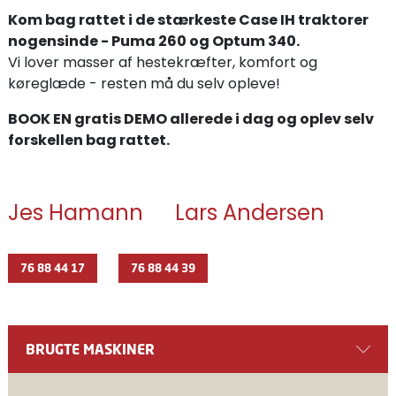
Kom bag rattet i de stærkeste Case IH traktorer
nogensinde - Puma 260 og Optum 340.
Vi lover masser af hestekræfter, komfort og
køreglæde - resten må du selv opleve!
BOOK EN gratis DEMO allerede i dag og oplev selv
forskellen bag rattet.
Jes Hamann
Lars Andersen
76 88 44 17
76 88 44 39
BRUGTE MASKINER