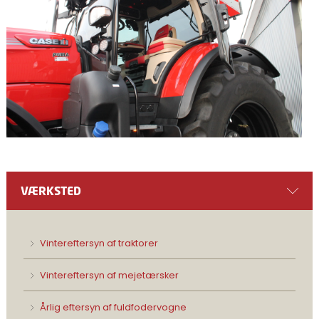
VÆRKSTED
Vintereftersyn af traktorer
Vintereftersyn af mejetærsker
Årlig eftersyn af fuldfodervogne