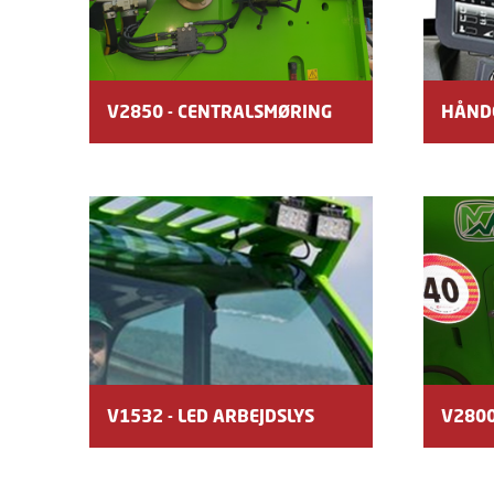
V2850 - CENTRALSMØRING
HÅND
V1532 - LED ARBEJDSLYS
V2800