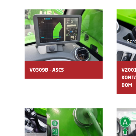
V0309B - ASCS
V2001
KONTA
BOM