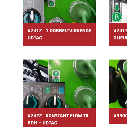
V2412 - 1 DOBBELTVIRKENDE
V2413
UDTAG
OLIEU
V2422 - KONSTANT FLOW TIL
V3300
BOM + UDTAG