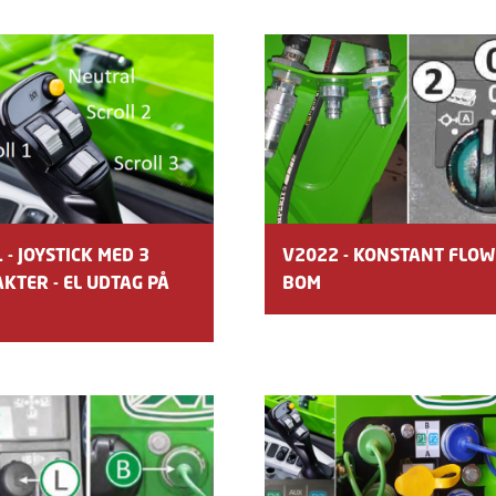
 - JOYSTICK MED 3
V2022 - KONSTANT FLOW 
KTER - EL UDTAG PÅ
BOM