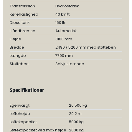
Transmission
Hydrostatisk
Kørehastighed
40 km/t
Dieseltank
150 ltr
Håndbremse
Automatisk
Højde
3160 mm.
Bredde
2490 / 5260 mm med støtteben
Længde
7790 mm
Støtteben
Selvjusterende
Specifikationer
Egenvægt
20.500 kg
Løftehøjde
29,2 m
Løftekapacitet
5000 kg
Løftekapacitet ved max højde
2000 kg