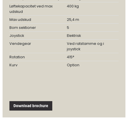
Løftekapacitet ved max
400 kg
udskud
Max udskud
25,4 m
Bom sektioner
5
Joystick
Elektrisk
Vendegear
Ved ratstamme og i
joystick
Rotation
415°
Kurv
Option
Download brochure