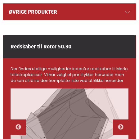
ØVRIGE PRODUKTER
Redskaber til Rotor 50.30
Der findes utallige muligheder indenfor redskaber til Merlo
teleskoplæsser. Vi har valgt et par stykker herunder men
du kan altid se den komplette liste ved at klikke herunder