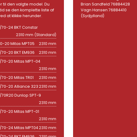
 til den valgte model. Du
Brian Sandfeld 76884428
tid se den komplette liste af
Vagn Hansen 76884410
ed at klikke herunder.
(Sydjylland)
/70-24 BKT Constar
2310 mm (Standard)
70-20 Mitas MPT05
2310 mm
/70-20 BKT EM936
2310 mm
/70-20 Mitas MPT-04
2310 mm
/70-20 Mitas TR01
2310 mm
/70-20 Alliance 323
2310 mm
/70R20 Dunlop SPT-9
2310 mm
/70-20 Mitas MPT-01
2310 mm
/70-24 Mitas MPT04
2310 mm
/70-24 BKT EM936
2310 mm