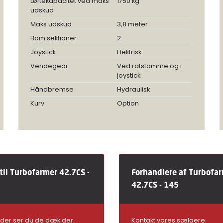
Løftekapacitet ved maks
1750 kg
udskud
Maks udskud
3,8 meter
Bom sektioner
2
Joystick
Elektrisk
Vendegear
Ved ratstamme og i
joystick
Håndbremse
Hydraulisk
Kurv
Option
il Turbofarmer 42.7CS -
Forhandlere af Turbofa
42.7CS - 145
der ser du de dæk der
Kontakt vores sælgere: