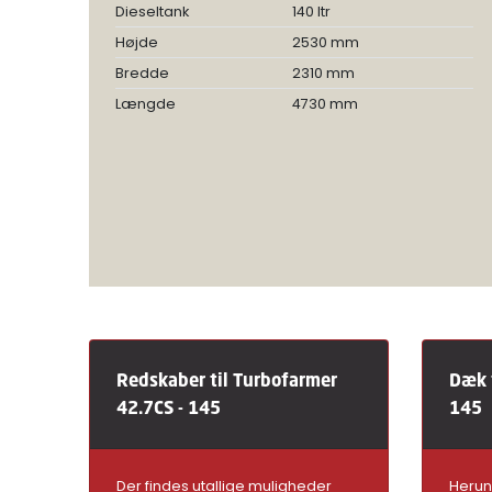
Dieseltank
140 ltr
Højde
2530 mm
Bredde
2310 mm
Længde
4730 mm
Redskaber til Turbofarmer
Dæk t
42.7CS - 145
145
Der findes utallige muligheder
Herun