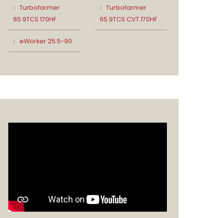
Turbofarmer
Turbofarmer
65.9TCS 170HF
65.9TCS CVT 170HF
eWorker 25.5-90