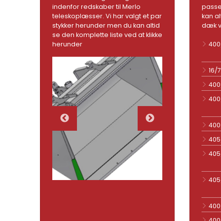
indenfor redskaber til Merlo
passer
teleskoplæsser. Vi har valgt et par
kan al
stykker herunder men du kan altid
dæk v
se den komplette liste ved at klikke
herunder
400
16/
400
400
400
405
405
405
400
400