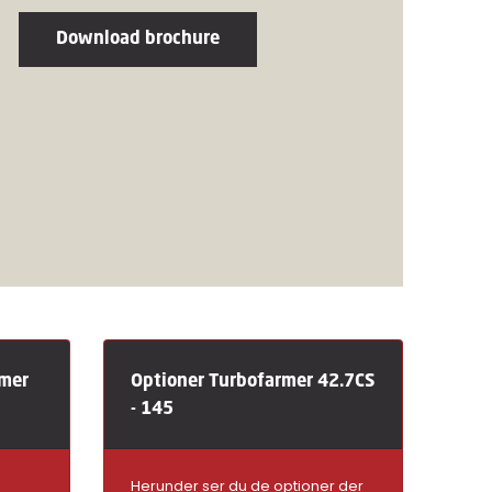
Download brochure
rmer
Optioner Turbofarmer 42.7CS
- 145
Herunder ser du de optioner der