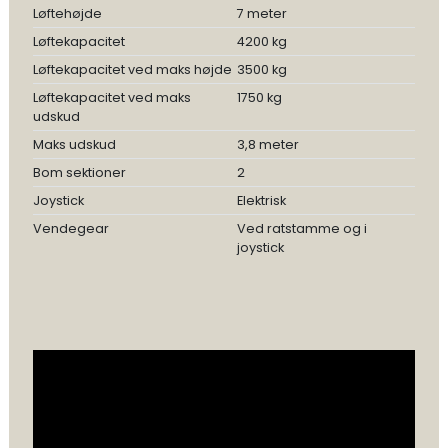
Løftehøjde
7 meter
Løftekapacitet
4200 kg
Løftekapacitet ved maks højde
3500 kg
Løftekapacitet ved maks
1750 kg
udskud
Maks udskud
3,8 meter
Bom sektioner
2
Joystick
Elektrisk
Vendegear
Ved ratstamme og i
joystick