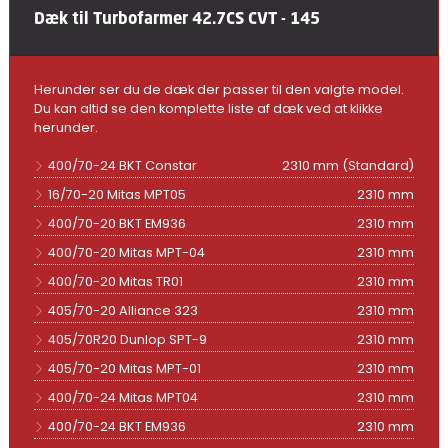
Dæk til Turbofarmer 42.7CS CVT - 145
Herunder ser du de dæk der passer til den valgte model.
Du kan altid se den komplette liste af dæk ved at klikke
herunder.
400/70-24 BKT Constar
2310 mm (Standard)
16/70-20 Mitas MPT05
2310 mm
400/70-20 BKT EM936
2310 mm
400/70-20 Mitas MPT-04
2310 mm
400/70-20 Mitas TR01
2310 mm
405/70-20 Alliance 323
2310 mm
405/70R20 Dunlop SPT-9
2310 mm
405/70-20 Mitas MPT-01
2310 mm
400/70-24 Mitas MPT04
2310 mm
400/70-24 BKT EM936
2310 mm