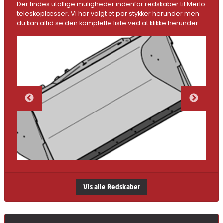
Der findes utallige muligheder indenfor redskaber til Merlo
teleskoplæsser. Vi har valgt et par stykker herunder men
du kan altid se den komplette liste ved at klikke herunder
Vis alle Redskaber