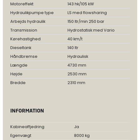
Motoreffekt
143 hk/105 kW
Hydraulikpumpe type
LS med flowsharing
Arbejds hydraulik
150 ltr/min 250 bar
Transmission
Hydrostatisk med Vario
Kørehastighed
40 km/t
Dieseltank
140 ltr
Håndbremse
Hydraulisk
Længde
4730 mm
Højde
2530 mm
Bredde
2310 mm
INFORMATION
Kabineaffjedring
Ja
Egenvægt
8000 kg