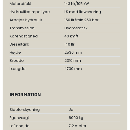
Motoreffekt
143 hk/105 kW
Hydraulikpumpe type
LS med flowsharing
Arbejds hydraulik
150 ltr/min 250 bar
Transmission
Hydrostatisk
Kørehastighed
40 km/t
Dieseltank
140 ltr
Højde
2530 mm
Bredde
2310 mm
Længde
4730 mm
INFORMATION
Sideforskydning
Ja
Egenvægt
8000 kg
Løftehøjde
7,2 meter